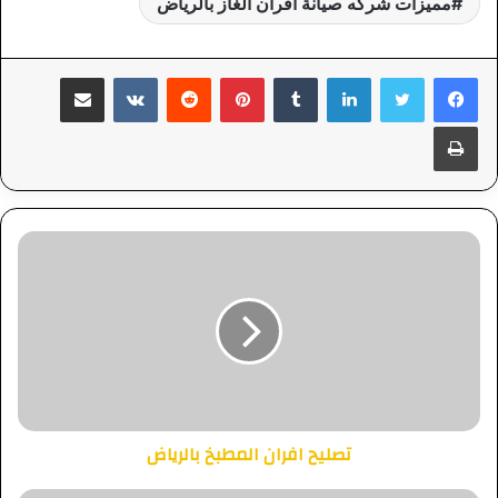
مميزات شركه صيانة افران الغاز بالرياض
لينكدإن
‏Tumblr
بينتيريست
‏Reddit
‏VKontakte
مشاركة عبر البريد
طباعة
تصليح افران المطبخ بالرياض