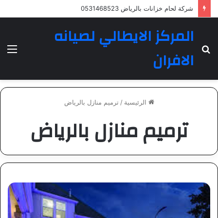
شركة لحام خزانات بالرياض 0531468523
المركز الايطالي لصيانه
بحث
الق
الافران
عن
الرئيسية
/
ترميم منازل بالرياض
ترميم منازل بالرياض